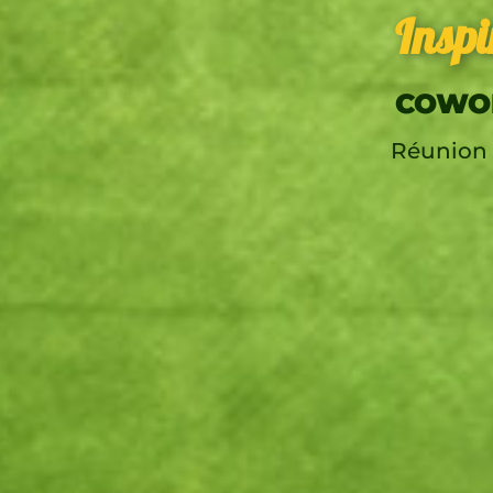
Inspi
COWOR
Réunion 