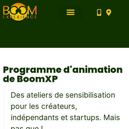
Découvrir l’espace
Breaking news
Programme animation
Programme d'animation
de BoomXP
Des ateliers de sensibilisation
pour les créateurs,
indépendants et startups. Mais
pas que !