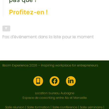
Profitez-en !
Pas d'événement dans la liste pour le moment
Boom Experience 2026 – Inspiring workplace for entrepreneurs
Location bureau Aubagne
Espace de coworking entre Aix et Marseille
Salle réunion
|
Salle formation
|
Salle conférence
|
Salle séminaire
|